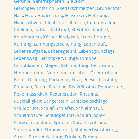
Gefühle
,
Gehirnsphären
,
Glaukom
,
Gleichgewichtssinn
,
Gliederschmerzen
,
Grüner Star
,
Hals
,
Haut
,
Hautreizung
,
Heiserkeit
,
Hoffnung
,
Hyperaktivität
,
Idealismus
,
Illusion
,
Immunsystem
,
Infektion
,
Ischias
,
Kehlkopf
,
Kleinhirn
,
Konflikt
,
Kooridantion
,
Körperflüssigkeit
,
Krebstherapie
,
Kühlung
,
Lähmungserscheinung
,
Lebenkraft
,
Lebensaufgabe
,
Lebensgefühl
,
Lebensgrundlage
,
Lebensweg
,
Leichtigkeit
,
Lunge
,
Lymphe
,
Lymphknoten
,
Magen
,
Milchbildung
,
Nervosität
,
Neurodermitis
,
Niere
,
Nüchternheit
,
Ödem
,
offene
Beine
,
Ordnung
,
Parkinson
,
Pilze
,
Poesie
,
Prostata
,
Rauchen
,
Raum
,
Reaktion
,
Realitätssinn
,
Rednerstein
,
Regelmässigkeit
,
Regeneration
,
Rheuma
,
Rückfälligkeit
,
Sängerstein
,
Schicksalsschläge
,
Schilddrüse
,
Schlaf
,
Schlafen
,
Schleimhaut
,
Schleimhäute
,
Schuldgefühle
,
Schuldkoplex
,
Schwächezustand
,
Sprache
,
Sprachzentrum
,
Stimmbänder
,
Stimmverlust
,
Stoffwechselstörung
,
Stress
,
Stressbelastung
,
Trinken
,
Tumore
,