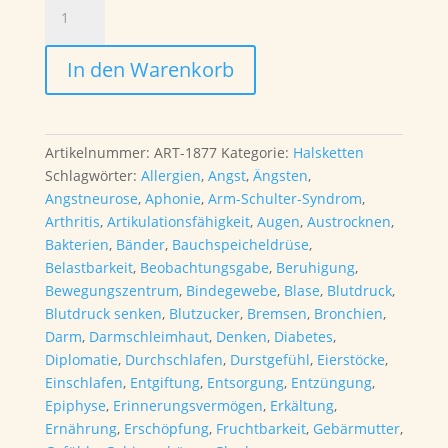
Chalcedon
blau,
Chiastolith,
In den Warenkorb
Sodalith,
Ozean-
Chalcedon
Halskette
Artikelnummer:
ART-1877
Kategorie:
Halsketten
42cm
Schlagwörter:
Allergien
,
Angst
,
Ängsten
,
(Einzelstück)
Angstneurose
,
Aphonie
,
Arm-Schulter-Syndrom
,
Menge
Arthritis
,
Artikulationsfähigkeit
,
Augen
,
Austrocknen
,
Bakterien
,
Bänder
,
Bauchspeicheldrüse
,
Belastbarkeit
,
Beobachtungsgabe
,
Beruhigung
,
Bewegungszentrum
,
Bindegewebe
,
Blase
,
Blutdruck
,
Blutdruck senken
,
Blutzucker
,
Bremsen
,
Bronchien
,
Darm
,
Darmschleimhaut
,
Denken
,
Diabetes
,
Diplomatie
,
Durchschlafen
,
Durstgefühl
,
Eierstöcke
,
Einschlafen
,
Entgiftung
,
Entsorgung
,
Entzüngung
,
Epiphyse
,
Erinnerungsvermögen
,
Erkältung
,
Ernährung
,
Erschöpfung
,
Fruchtbarkeit
,
Gebärmutter
,