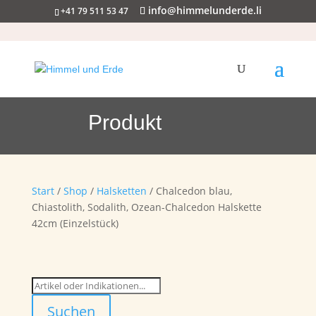
info@himmelunderde.li
+41 79 511 53 47
Produkt
Start
/
Shop
/
Halsketten
/ Chalcedon blau,
Chiastolith, Sodalith, Ozean-Chalcedon Halskette
42cm (Einzelstück)
Suchen