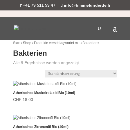
+41 79 511 53 47
info@himmelunderde.li
Start
/
Shop
/ Produkte verschlagwortet mit «Bakterien»
Bakterien
Alle 9 Ergebnisse werden angezeigt
Ätherisches Muskelrelaxöl Bio (10ml)
CHF
18.00
Ätherisches Zitronenöl Bio (10ml)