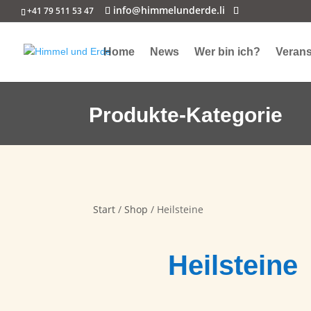
info@himmelunderde.li
+41 79 511 53 47
Home
News
Wer bin ich?
Verans
Produkte-Kategorie
Start
/
Shop
/ Heilsteine
Heilsteine