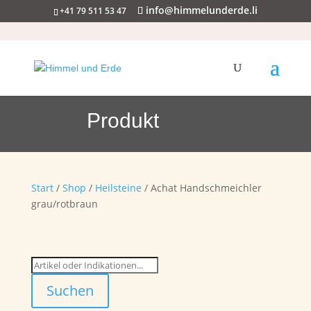
info@himmelunderde.li
+41 79 511 53 47
Produkt
Start
/
Shop
/
Heilsteine
/ Achat Handschmeichler
grau/rotbraun
Suchen