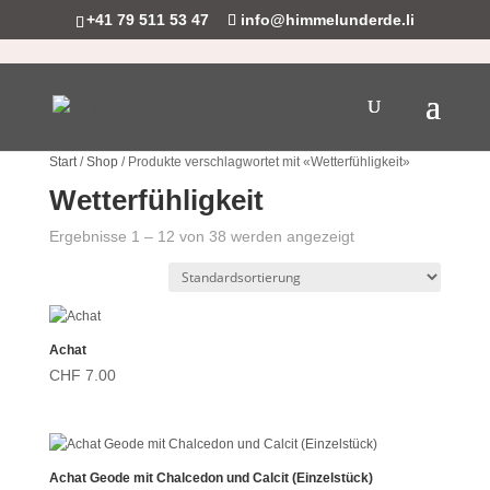
+41 79 511 53 47
info@himmelunderde.li
Start
/
Shop
/ Produkte verschlagwortet mit «Wetterfühligkeit»
Wetterfühligkeit
Ergebnisse 1 – 12 von 38 werden angezeigt
Achat
CHF
7.00
Achat Geode mit Chalcedon und Calcit (Einzelstück)