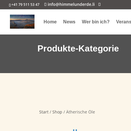
info@himmelunderde.li
+41 79 511 53 47
Home
News
Wer bin ich?
Verans
Produkte-Kategorie
Start
/
Shop
/ Ätherische Öle