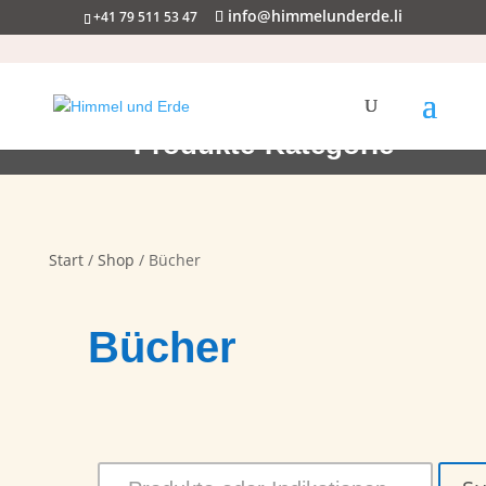
info@himmelunderde.li
+41 79 511 53 47
Produkte-Kategorie
Start
/
Shop
/ Bücher
Bücher