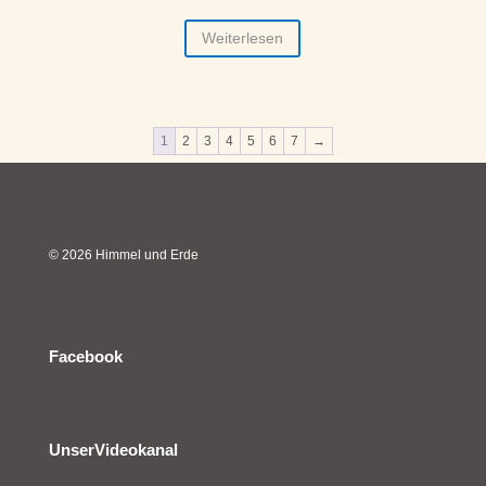
Weiterlesen
1
2
3
4
5
6
7
→
© 2026 Himmel und Erde
Facebook
UnserVideokanal