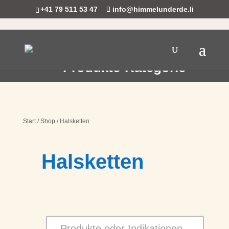
+41 79 511 53 47
info@himmelunderde.li
Produkte-Kategorie
Start
/
Shop
/ Halsketten
Halsketten