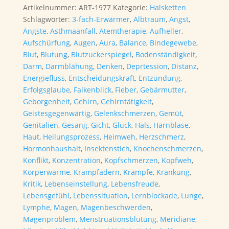
Halskette
Artikelnummer:
ART-1977
Kategorie:
Halsketten
42cm
Schlagwörter:
3-fach-Erwärmer
,
Albtraum
,
Angst
,
(Einzelstück)
Ängste
,
Asthmaanfall
,
Atemtherapie
,
Aufheller
,
Menge
Aufschürfung
,
Augen
,
Aura
,
Balance
,
Bindegewebe
,
Blut
,
Blutung
,
Blutzuckerspiegel
,
Bodenständigkeit
,
Darm
,
Darmblähung
,
Denken
,
Deprtession
,
Distanz
,
Energiefluss
,
Entscheidungskraft
,
Entzündung
,
Erfolgsglaube
,
Falkenblick
,
Fieber
,
Gebärmutter
,
Geborgenheit
,
Gehirn
,
Gehirntätigkeit
,
Geistesgegenwärtig
,
Gelenkschmerzen
,
Gemüt
,
Genitalien
,
Gesang
,
Gicht
,
Glück
,
Hals
,
Harnblase
,
Haut
,
Heilungsprozess
,
Heimweh
,
Herzschmerz
,
Hormonhaushalt
,
Insektenstich
,
Knochenschmerzen
,
Konflikt
,
Konzentration
,
Kopfschmerzen
,
Kopfweh
,
Körperwärme
,
Krampfadern
,
Krämpfe
,
Kränkung
,
Kritik
,
Lebenseinstellung
,
Lebensfreude
,
Lebensgefühl
,
Lebenssituation
,
Lernblockade
,
Lunge
,
Lymphe
,
Magen
,
Magenbeschwerden
,
Magenproblem
,
Menstruationsblutung
,
Meridiane
,