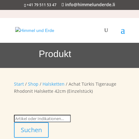
info@himmelunderde.li
+41 79 511 53 47
Produkt
Start
/
Shop
/
Halsketten
/ Achat Türkis Tigerauge
Rhodonit Halskette 42cm (Einzelstück)
Suchen