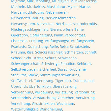
Migräne
,
Milz
,
Mobbing
,
Müdigkeit
,
Muskelfaserriss
,
Muskeln
,
Muskelriss
,
Muskulatur
,
Myom
,
Narbe
,
Narbenrückbildung
,
Nebennieren
,
Nervenentzündung
,
Nervenschmerzen
,
Nervensystem
,
Nervosität
,
Netzhaut
,
Neurodermitis
,
Niedergeschlagenheit
,
Nieren
,
offene Beine
,
Operation
,
Opferhaltung
,
Panik
,
Parodontose
,
Phantasie
,
Prellung
,
Prüfungsangst
,
Prüfungsstein
,
Psoriasis
,
Quetschung
,
Reife
,
Reise-Schutzstein
,
Rheuma
,
Riss
,
Schicksalsschlag
,
Schmerzen
,
Schnitt
,
Schock
,
Schulstress
,
Schutz
,
Schwächen
,
Schwangerschaft
,
Schwierige Situation
,
Sehkraft
,
Selbstvertrauen
,
Sicherheit
,
Sprachprobleme
,
Stabilität
,
Stärke
,
Stimmungsschwankung
,
Stoffwechsel
,
Tatendrang
,
Tigerblick
,
Tränenkanal
,
Überblick
,
Überfunktion
,
Übersäuerung
,
Verbrennung
,
Verdauung
,
Verletzung
,
Versöhnung
,
Verständnis
,
Verstauchung
,
Verstehen
,
Verwirrung
,
Verzeihung
,
Virusinfektion
,
Wachstum
,
Wetterfühligkeit
,
Wundheilung
,