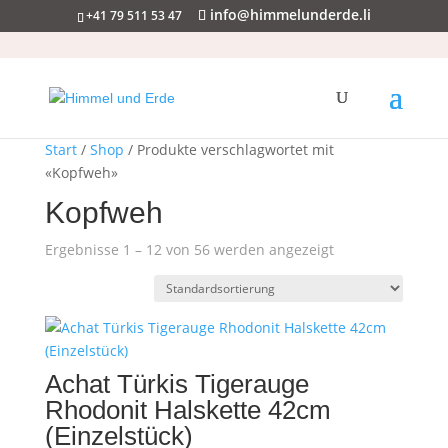
info@himmelunderde.li
+41 79 511 53 47
Start
/
Shop
/ Produkte verschlagwortet mit
«Kopfweh»
Kopfweh
Ergebnisse 1 – 12 von 56 werden angezeigt
Achat Türkis Tigerauge
Rhodonit Halskette 42cm
(Einzelstück)