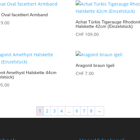
 Oval facettiert Armband
Achat Türkis Tigerauge Rhodoni
9.00
Halskette 42cm (Einzelstück)
CHF
109.00
Aragonit braun Igeli
nit Amethyst Halskette 44cm
CHF
7.00
elstück)
5.00
1
2
3
4
…
6
7
8
→