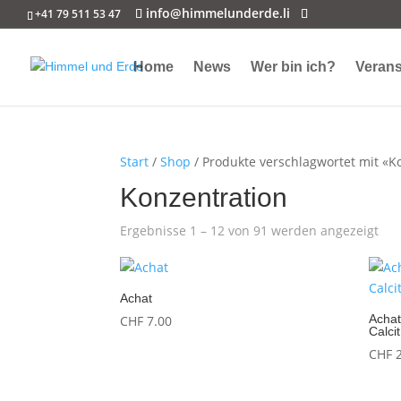
info@himmelunderde.li
+41 79 511 53 47
Home
News
Wer bin ich?
Verans
Start
/
Shop
/ Produkte verschlagwortet mit «K
Konzentration
Ergebnisse 1 – 12 von 91 werden angezeigt
Achat
Achat
CHF
7.00
Calci
CHF
2