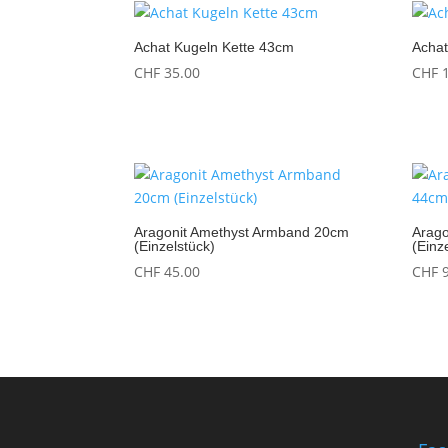
Achat Kugeln Kette 43cm
Achat
CHF
35.00
CHF
1
Aragonit Amethyst Armband 20cm
Arago
(Einzelstück)
(Einz
CHF
45.00
CHF
9