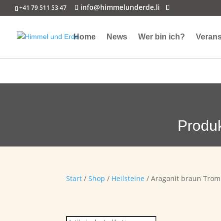
info@himmelunderde.li
+41 79 511 53 47
Home
News
Wer bin ich?
Verans
Produ
Start
/
Shop
/
Heilsteine
/ Aragonit braun Trom