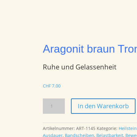
Aragonit braun Tr
Ruhe und Gelassenheit
CHF
7.00
Aragonit
In den Warenkorb
braun
Trommelstein
Menge
Artikelnummer:
ART-1145
Kategorie:
Heilstei
Ausdauer
,
Bandscheiben
,
Belastbarkeit
,
Beweg