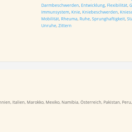
Darmbeschwerden
,
Entwicklung
,
Flexibilität
,
G
Immunsystem
,
Knie
,
Kniebeschwerden
,
Knies
Mobilität
,
Rheuma
,
Ruhe
,
Sprunghaftigkeit
,
St
Unruhe
,
Zittern
ien, Italien, Marokko, Mexiko, Namibia, Österreich, Pakistan, Peru,
n