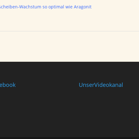
dscheiben-Wachstum so optimal wie Aragonit
ebook
UnserVideokanal