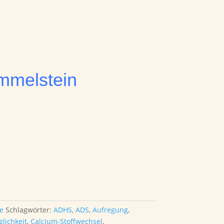
ommelstein
ne
Schlagwörter:
ADHS
,
ADS
,
Aufregung
,
lichkeit
,
Calcium-Stoffwechsel
,