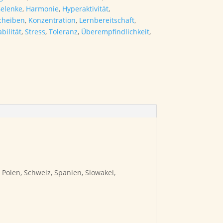
elenke
,
Harmonie
,
Hyperaktivität
,
cheiben
,
Konzentration
,
Lernbereitschaft
,
abilität
,
Stress
,
Toleranz
,
Überempfindlichkeit
,
 Polen, Schweiz, Spanien, Slowakei,