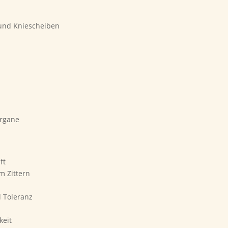
 und Kniescheiben
Organe
n
ft
m Zittern
d Toleranz
keit