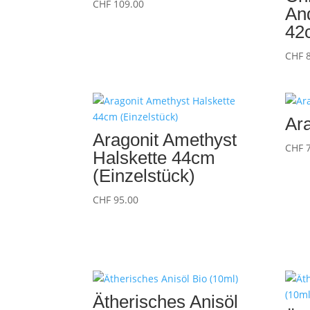
CHF
109.00
And
42
CHF
8
Ara
Aragonit Amethyst
CHF
7
Halskette 44cm
(Einzelstück)
CHF
95.00
Ätherisches Anisöl