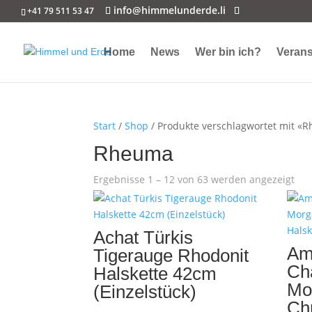
info@himmelunderde.li
+41 79 511 53 47
Home
News
Wer bin ich?
Verans
Start
/
Shop
/ Produkte verschlagwortet mit «
Rheuma
Ergebnisse 1 – 12 von 63 werden angezeigt
Achat Türkis
Am
Tigerauge Rhodonit
Ch
Halskette 42cm
Mor
(Einzelstück)
Ch