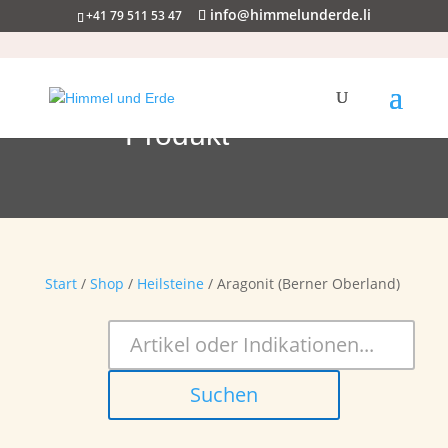
info@himmelunderde.li
+41 79 511 53 47
Produkt
Start
/
Shop
/
Heilsteine
/ Aragonit (Berner Oberland)
Suchen