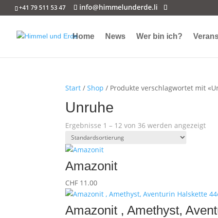
info@himmelunderde.li
+41 79 511 53 47
Home
News
Wer bin ich?
Verans
Start
/
Shop
/ Produkte verschlagwortet mit «
Unruhe
Ergebnisse 1 – 12 von 36 werden angezeigt
Amazonit
CHF
11.00
Amazonit , Amethyst, Avent