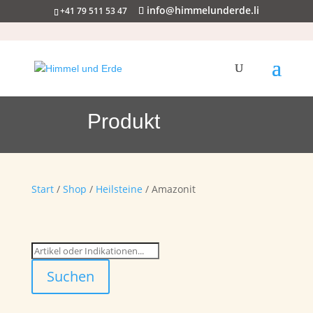
info@himmelunderde.li
+41 79 511 53 47
Produkt
Start
/
Shop
/
Heilsteine
/ Amazonit
Suchen