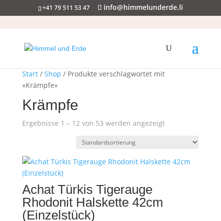
info@himmelunderde.li
+41 79 511 53 47
Start
/
Shop
/ Produkte verschlagwortet mit
«Krämpfe»
Krämpfe
Ergebnisse 1 – 12 von 53 werden angezeigt
Achat Türkis Tigerauge
Rhodonit Halskette 42cm
(Einzelstück)