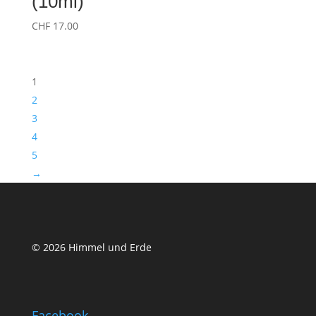
(10ml)
CHF
17.00
1
2
3
4
5
→
© 2026 Himmel und Erde
Facebook