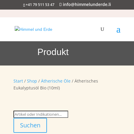
info@himmelunderde.li
+41 79 511 53 47
Produkt
Start
/
Shop
/
Ätherische Öle
/ Ätherisches
Eukalyptusöl Bio (10ml)
Suchen