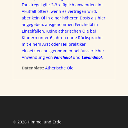
Faustregel gilt: 2-3 x täglich anwenden, im
Akutfall öfters, wenn es vertragen wird,
aber kein Öl in einer höheren Dosis als hier
angegeben, ausgenommen Fenchelöl in
Einzelfällen. Keine ätherischen Öle bei
Kindern unter 6 Jahren ohne Rücksprache
mit einem Arzt oder Heilpraktiker
einsetzten, ausgenommen bei äusserlicher
Anwendung von
Fenchelöl
und
Lavandinöl.
Datenblatt:
Ätherische Öle
© 2026 Himmel und Erde