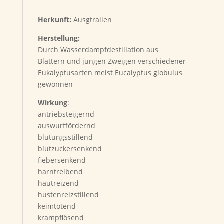
Herkunft:
Ausgtralien
Herstellung:
Durch Wasserdampfdestillation aus
Blättern und jungen Zweigen verschiedener
Eukalyptusarten meist Eucalyptus globulus
gewonnen
Wirkung
:
antriebsteigernd
auswurffördernd
blutungs­stillend
blutzuckersenkend
fiebersenkend
harntreibend
hautreizend
hustenreizstillend
keimtötend
krampflösend