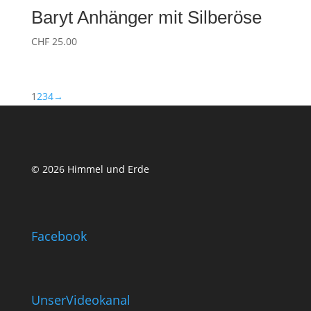
Baryt Anhänger mit Silberöse
CHF
25.00
1
2
3
4
→
© 2026 Himmel und Erde
Facebook
UnserVideokanal