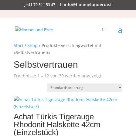
info@himmelunderde.li
+41 79 511 53 47
Start
/
Shop
/ Produkte verschlagwortet mit
«Selbstvertrauen»
Selbstvertrauen
Ergebnisse 1 – 12 von 39 werden angezeigt
Achat Türkis Tigerauge
Rhodonit Halskette 42cm
(Einzelstück)