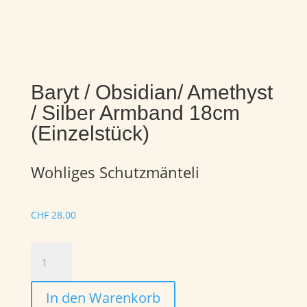
Baryt / Obsidian/ Amethyst
/ Silber Armband 18cm
(Einzelstück)
Wohliges Schutzmänteli
CHF
28.00
Baryt
/
Obsidian/
In den Warenkorb
Amethyst