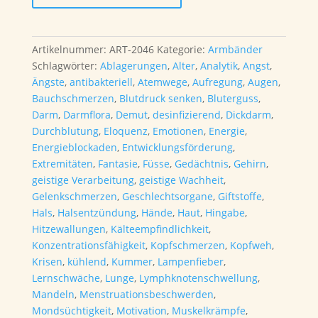
/
Silber
Armband
Artikelnummer:
ART-2046
Kategorie:
Armbänder
18cm
Schlagwörter:
Ablagerungen
,
Alter
,
Analytik
,
Angst
,
(Einzelstück)
Ängste
,
antibakteriell
,
Atemwege
,
Aufregung
,
Augen
,
Menge
Bauchschmerzen
,
Blutdruck senken
,
Bluterguss
,
Darm
,
Darmflora
,
Demut
,
desinfizierend
,
Dickdarm
,
Durchblutung
,
Eloquenz
,
Emotionen
,
Energie
,
Energieblockaden
,
Entwicklungsförderung
,
Extremitäten
,
Fantasie
,
Füsse
,
Gedächtnis
,
Gehirn
,
geistige Verarbeitung
,
geistige Wachheit
,
Gelenkschmerzen
,
Geschlechtsorgane
,
Giftstoffe
,
Hals
,
Halsentzündung
,
Hände
,
Haut
,
Hingabe
,
Hitzewallungen
,
Kälteempfindlichkeit
,
Konzentrationsfähigkeit
,
Kopfschmerzen
,
Kopfweh
,
Krisen
,
kühlend
,
Kummer
,
Lampenfieber
,
Lernschwäche
,
Lunge
,
Lymphknotenschwellung
,
Mandeln
,
Menstruationsbeschwerden
,
Mondsüchtigkeit
,
Motivation
,
Muskelkrämpfe
,