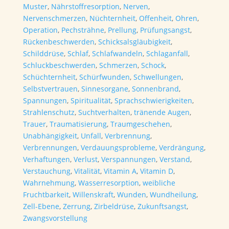
Muster
,
Nährstoffresorption
,
Nerven
,
Nervenschmerzen
,
Nüchternheit
,
Offenheit
,
Ohren
,
Operation
,
Pechsträhne
,
Prellung
,
Prüfungsangst
,
Rückenbeschwerden
,
Schicksalsgläubigkeit
,
Schilddrüse
,
Schlaf
,
Schlafwandeln
,
Schlaganfall
,
Schluckbeschwerden
,
Schmerzen
,
Schock
,
Schüchternheit
,
Schürfwunden
,
Schwellungen
,
Selbstvertrauen
,
Sinnesorgane
,
Sonnenbrand
,
Spannungen
,
Spiritualität
,
Sprachschwierigkeiten
,
Strahlenschutz
,
Suchtverhalten
,
tränende Augen
,
Trauer
,
Traumatisierung
,
Traumgeschehen
,
Unabhängigkeit
,
Unfall
,
Verbrennung
,
Verbrennungen
,
Verdauungsprobleme
,
Verdrängung
,
Verhaftungen
,
Verlust
,
Verspannungen
,
Verstand
,
Verstauchung
,
Vitalität
,
Vitamin A
,
Vitamin D
,
Wahrnehmung
,
Wasserresorption
,
weibliche
Fruchtbarkeit
,
Willenskraft
,
Wunden
,
Wundheilung
,
Zell-Ebene
,
Zerrung
,
Zirbeldrüse
,
Zukunftsangst
,
Zwangsvorstellung