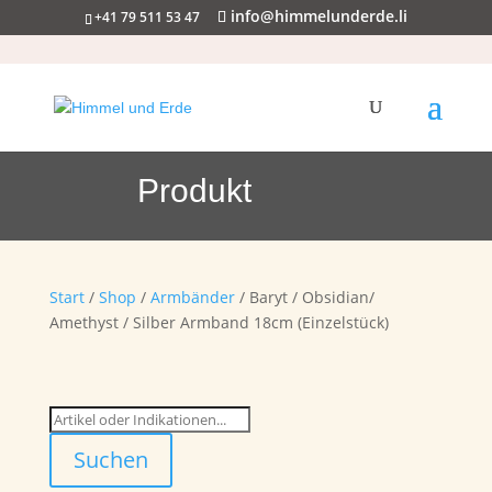
info@himmelunderde.li
+41 79 511 53 47
Produkt
Start
/
Shop
/
Armbänder
/ Baryt / Obsidian/
Amethyst / Silber Armband 18cm (Einzelstück)
Suchen