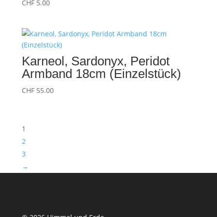
CHF
5.00
Karneol, Sardonyx, Peridot
Armband 18cm (Einzelstück)
CHF
55.00
1
2
3
→