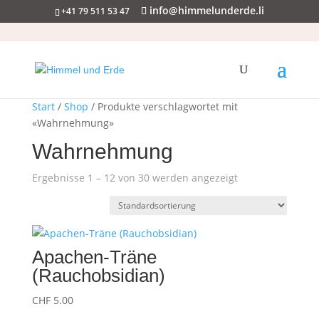
info@himmelunderde.li
+41 79 511 53 47
Start
/
Shop
/ Produkte verschlagwortet mit
«Wahrnehmung»
Wahrnehmung
Ergebnisse 1 – 12 von 30 werden angezeigt
Apachen-Träne
(Rauchobsidian)
CHF
5.00