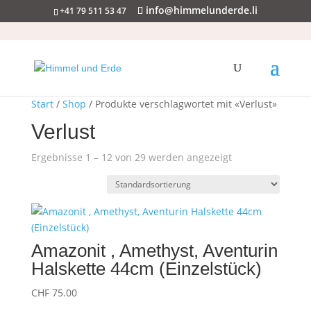
info@himmelunderde.li
+41 79 511 53 47
Start
/
Shop
/ Produkte verschlagwortet mit «Verlust»
Verlust
Ergebnisse 1 – 12 von 29 werden angezeigt
Amazonit , Amethyst, Aventurin
Halskette 44cm (Einzelstück)
CHF
75.00