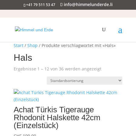
info@himmelunderde.li
+41 79 511 53 47
Start
/
Shop
/ Produkte verschlagwortet mit «Hals»
Hals
Ergebnisse 1 – 12 von 36 werden angezeigt
Achat Türkis Tigerauge
Rhodonit Halskette 42cm
(Einzelstück)
CHF
109.00