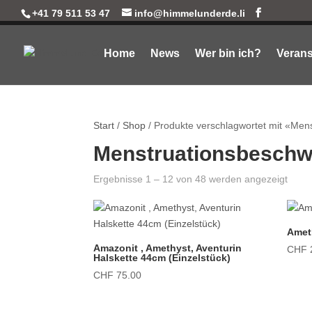
+41 79 511 53 47
info@himmelunderde.li
Home
News
Wer bin ich?
Verans
Start
/
Shop
/ Produkte verschlagwortet mit «Me
Menstruationsbesch
Ergebnisse 1 – 12 von 48 werden angezeigt
Amet
Amazonit , Amethyst, Aventurin
CHF
Halskette 44cm (Einzelstück)
CHF
75.00