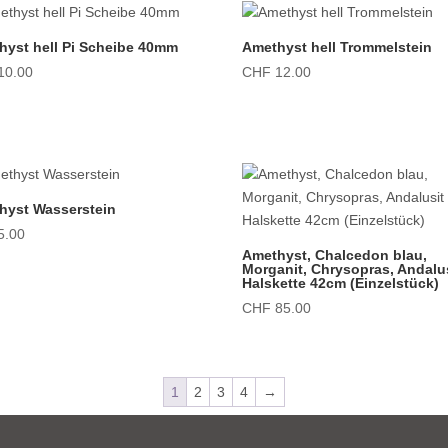
hyst hell Pi Scheibe 40mm
Amethyst hell Trommelstein
10.00
CHF
12.00
hyst Wasserstein
5.00
Amethyst, Chalcedon blau,
Morganit, Chrysopras, Andalu
Halskette 42cm (Einzelstück)
CHF
85.00
1
2
3
4
→