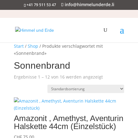
info@himmelunderde.li
+41 79 511 53 47
Start
/
Shop
/ Produkte verschlagwortet mit
«Sonnenbrand»
Sonnenbrand
Ergebnisse 1 – 12 von 16 werden angezeigt
Amazonit , Amethyst, Aventurin
Halskette 44cm (Einzelstück)
CHF
75.00