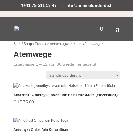
+41 79 511 53 47
info@himmelunderde.li
Start
/
Shop
/ Produkte verschlagwortet mit «Atemwege»
Atemwege
Ergebnisse 1 – 12 von 36 werden angezeigt
Amazonit , Amethyst, Aventurin Halskette 44cm (Einzelstück)
CHF
75.00
Amethyst Chips fein Kette 46cm