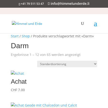
info@himmelunderde.li
+41 79 511 53 47
Start
/
Shop
/ Produkte verschlagwortet mit «Darm»
Darm
Ergebnisse 1 – 12 von 65 werden angezeigt
Achat
CHF
7.00