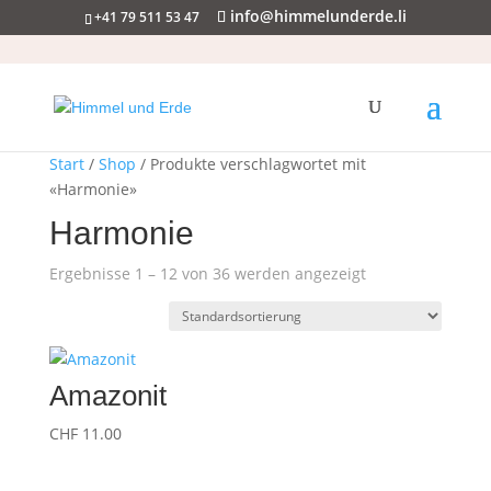
info@himmelunderde.li
+41 79 511 53 47
Start
/
Shop
/ Produkte verschlagwortet mit
«Harmonie»
Harmonie
Ergebnisse 1 – 12 von 36 werden angezeigt
Amazonit
CHF
11.00