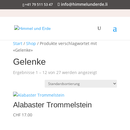
info@himmelunderde.li
+41 79 511 53 47
Start
/
Shop
/ Produkte verschlagwortet mit
«Gelenke»
Gelenke
Ergebnisse 1 – 12 von 27 werden angezeigt
Alabaster Trommelstein
CHF
17.00