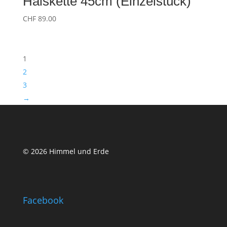
Halskette 45cm (Einzelstück)
CHF
89.00
1
2
3
→
© 2026 Himmel und Erde
Facebook