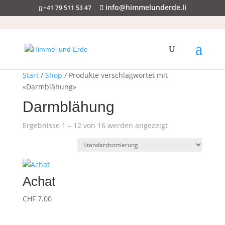
info@himmelunderde.li
+41 79 511 53 47
Start
/
Shop
/ Produkte verschlagwortet mit
«Darmblähung»
Darmblähung
Ergebnisse 1 – 12 von 16 werden angezeigt
Achat
CHF
7.00