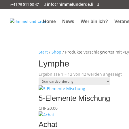
info@himmelunderde.li
+41 79 511 53 47
Home
News
Wer bin ich?
Verans
Start
/
Shop
/ Produkte verschlagwortet mit «
Lymphe
Ergebnisse 1 – 12 von 42 werden angezeigt
5-Elemente Mischung
CHF
20.00
Achat