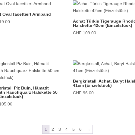
 Oval facettiert Armband
Achat Türkis Tigerauge Rhod
19.00
Halskette 42cm (Einzelstück)
CHF
109.00
Bergkristall, Achat, Baryt Hals
41cm (Einzelstück)
ristall Piz Buin, Hämatit
ith Rauchquarz Halskette 50
CHF
96.00
inzelstück)
105.00
1
2
3
4
5
6
→