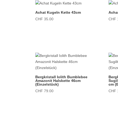
Achat Kugeln Kette 43cm
Achat
CHF
35.00
CHF
Bergkristall Iolith Bumblebee
Bergk
Amazonit Halskette 46cm
Sugil
(Einzelstück)
cm (E
CHF
79.00
CHF