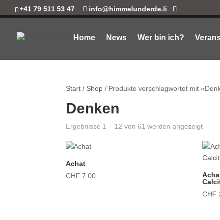
+41 79 511 53 47
info@himmelunderde.li
Home
News
Wer bin ich?
Verans
Start
/
Shop
/ Produkte verschlagwortet mit «Den
Denken
Ergebnisse 1 – 12 von 61 werden angezeigt
Achat
Acha
CHF
7.00
Calci
CHF