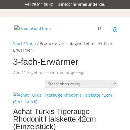
info@himmelunderde.li
+41 79 511 53 47
Start
/
Shop
/ Produkte verschlagwortet mit «3-fach-
Erwärmer»
3-fach-Erwärmer
Alle 11 Ergebnisse werden angezeigt
Achat Türkis Tigerauge
Rhodonit Halskette 42cm
(Einzelstück)