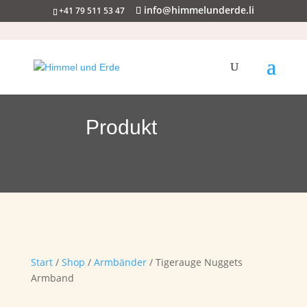
info@himmelunderde.li
+41 79 511 53 47
Produkt
Start
/
Shop
/
Armbänder
/ Tigerauge Nuggets
Armband