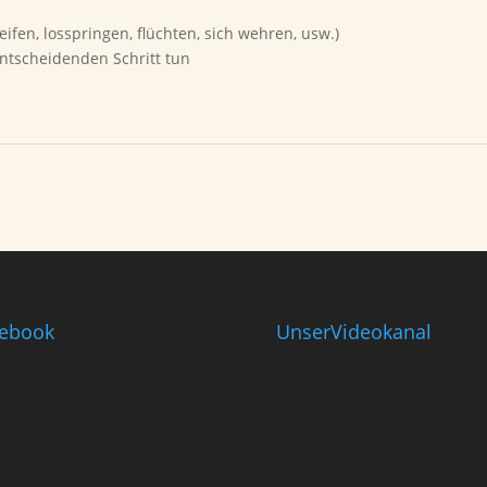
ifen, losspringen, flüchten, sich wehren, usw.)
entscheidenden Schritt tun
ebook
UnserVideokanal