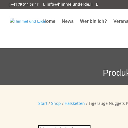
info@himmelunderde.li
+41 79 511 53 47
Home
News
Wer bin ich?
Verans
Produ
Start
/
Shop
/
Halsketten
/ Tigerauge Nuggets 