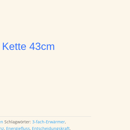
 Kette 43cm
en
Schlagwörter:
3-fach-Erwärmer
,
nz
,
Energiefluss
,
Entscheidungskraft
,