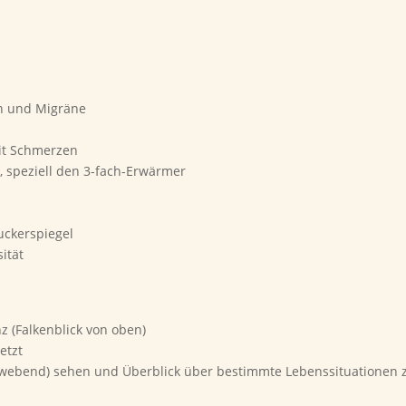
n und Migräne
it Schmerzen
 speziell den 3-fach-Erwärmer
uckerspiegel
ität
z (Falkenblick von oben)
etzt
hwebend) sehen und Überblick über bestimmte Lebenssituationen z