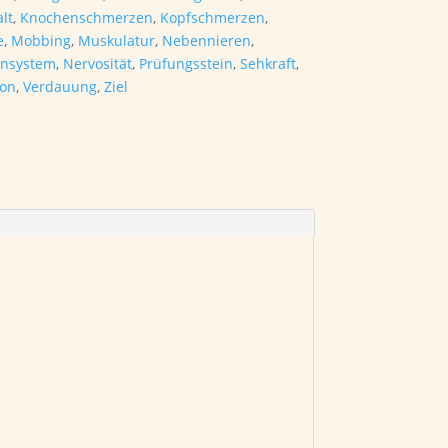
lt
,
Knochenschmerzen
,
Kopfschmerzen
,
e
,
Mobbing
,
Muskulatur
,
Nebennieren
,
ensystem
,
Nervosität
,
Prüfungsstein
,
Sehkraft
,
ion
,
Verdauung
,
Ziel