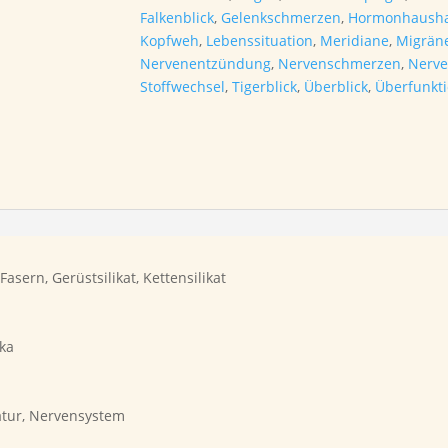
Falkenblick
,
Gelenkschmerzen
,
Hormonhausha
Kopfweh
,
Lebenssituation
,
Meridiane
,
Migrän
Nervenentzündung
,
Nervenschmerzen
,
Nerv
Stoffwechsel
,
Tigerblick
,
Überblick
,
Überfunkt
asern, Gerüstsilikat, Kettensilikat
ika
tur, Nervensystem