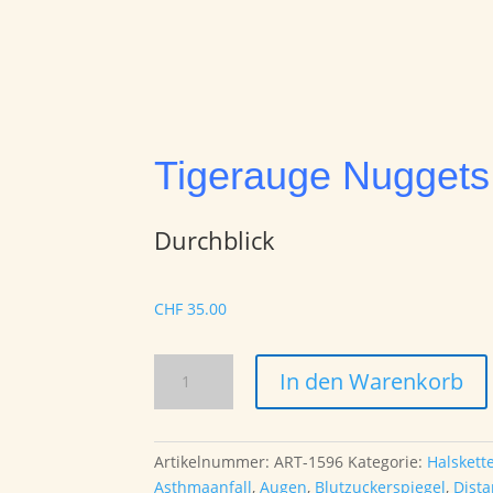
Tigerauge Nuggets
Durchblick
CHF
35.00
Tigerauge
In den Warenkorb
Nuggets
Kette
43cm
Artikelnummer:
ART-1596
Kategorie:
Halskett
Menge
Asthmaanfall
,
Augen
,
Blutzuckerspiegel
,
Dista