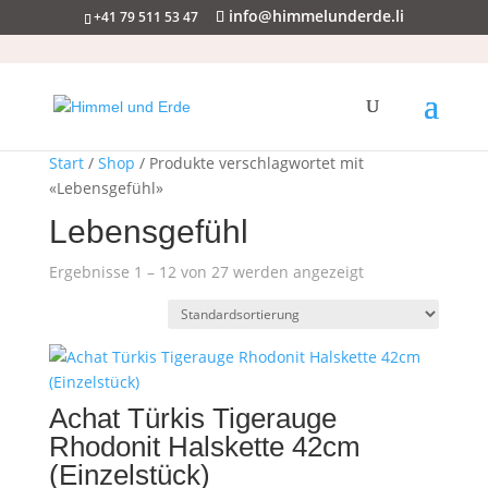
info@himmelunderde.li
+41 79 511 53 47
Start
/
Shop
/ Produkte verschlagwortet mit
«Lebensgefühl»
Lebensgefühl
Ergebnisse 1 – 12 von 27 werden angezeigt
Achat Türkis Tigerauge
Rhodonit Halskette 42cm
(Einzelstück)