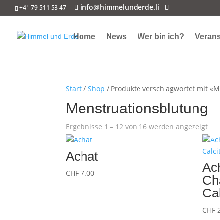
info@himmelunderde.li
+41 79 511 53 47
Home
News
Wer bin ich?
Verans
Start
/
Shop
/ Produkte verschlagwortet mit «
Menstruationsblutung
Ergebnisse 1 – 12 von 16 werden angezeigt
Achat
Ac
CHF
7.00
Ch
Cal
CHF
2