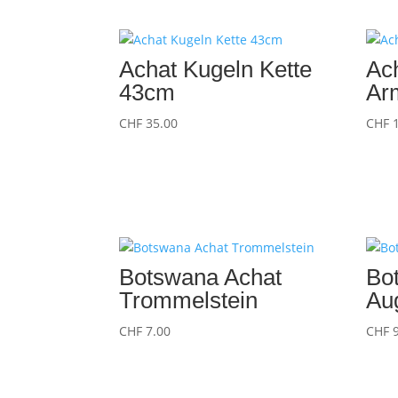
Achat Kugeln Kette
Ach
43cm
Ar
CHF
35.00
CHF
1
Botswana Achat
Bo
Trommelstein
Au
CHF
7.00
CHF
9