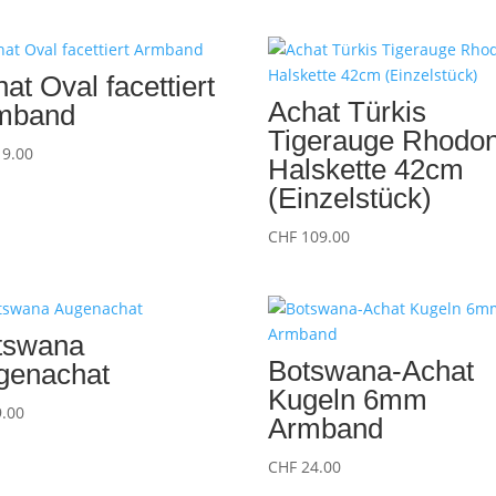
at Oval facettiert
Achat Türkis
mband
Tigerauge Rhodon
9.00
Halskette 42cm
(Einzelstück)
CHF
109.00
tswana
Botswana-Achat
genachat
Kugeln 6mm
.00
Armband
CHF
24.00