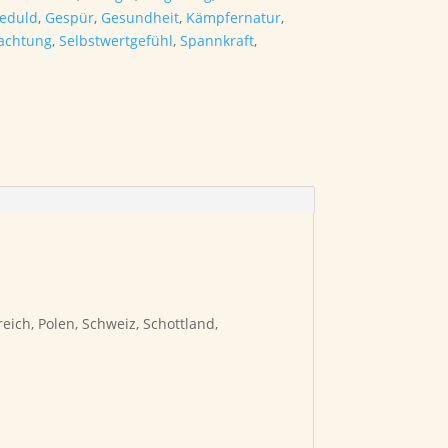
eduld
,
Gespür
,
Gesundheit
,
Kämpfernatur
,
tachtung
,
Selbstwertgefühl
,
Spannkraft
,
eich, Polen, Schweiz, Schottland,