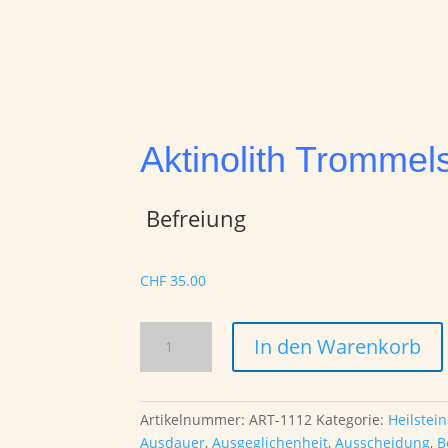
Aktinolith Trommels
Befreiung
CHF
35.00
Aktinolith
In den Warenkorb
Trommelstein
Menge
Artikelnummer:
ART-1112
Kategorie:
Heilstei
Ausdauer
,
Ausgeglichenheit
,
Ausscheidung
,
B