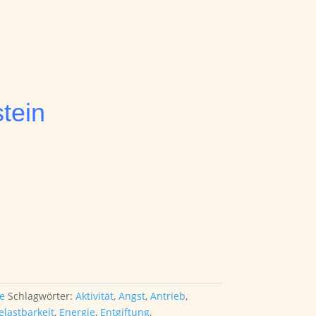
tein
ne
Schlagwörter:
Aktivität
,
Angst
,
Antrieb
,
elastbarkeit
,
Energie
,
Entgiftung
,