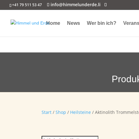
info@himmelunderde.li
+41 79 511 53 47
Home
News
Wer bin ich?
Verans
Produ
Start
/
Shop
/
Heilsteine
/ Aktinolith Trommelst