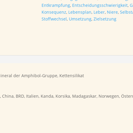
Entkrampfung
,
Entscheidungsschwierigkeit
,
G
Konsequenz
,
Lebensplan
,
Leber
,
Niere
,
Selbs
Stoffwechsel
,
Umsetzung
,
Zielsetzung
eral der Amphibol-Gruppe, Kettensilikat
, China, BRD, Italien, Kanda, Korsika, Madagaskar, Norwegen, Österr