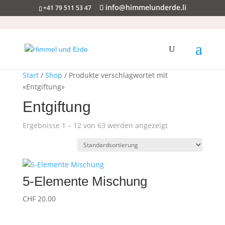
info@himmelunderde.li
+41 79 511 53 47
Start
/
Shop
/ Produkte verschlagwortet mit
«Entgiftung»
Entgiftung
Ergebnisse 1 – 12 von 63 werden angezeigt
5-Elemente Mischung
CHF
20.00