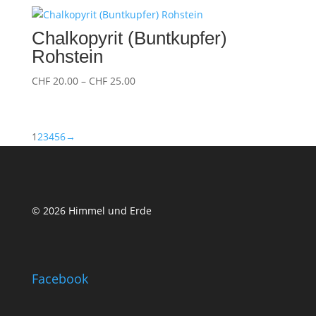
Chalkopyrit (Buntkupfer)
Rohstein
Preisspanne:
CHF
20.00
–
CHF
25.00
CHF 20.00
bis
CHF 25.00
1
2
3
4
5
6
→
© 2026 Himmel und Erde
Facebook