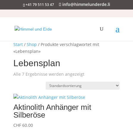
info@himmelunderde.li
+41 79 511 53 47
Start
/
Shop
/ Produkte verschlagwortet mit
«Lebensplan»
Lebensplan
Alle 7 Ergebnisse werden angezeigt
Aktinolith Anhänger mit
Silberöse
CHF
60.00