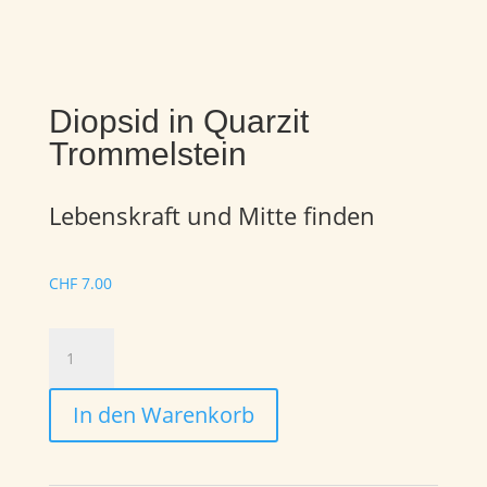
Diopsid in Quarzit
Trommelstein
Lebenskraft und Mitte finden
CHF
7.00
Diopsid
in
Quarzit
In den Warenkorb
Trommelstein
Menge