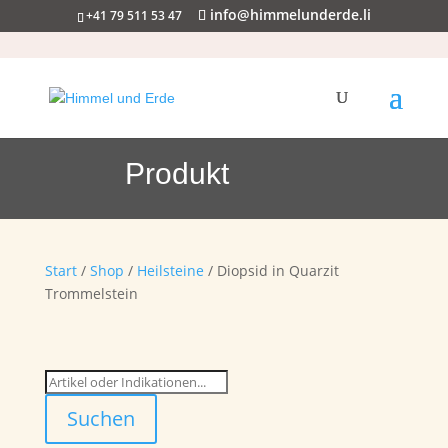
info@himmelunderde.li
+41 79 511 53 47
Produkt
Start
/
Shop
/
Heilsteine
/ Diopsid in Quarzit
Trommelstein
Suchen