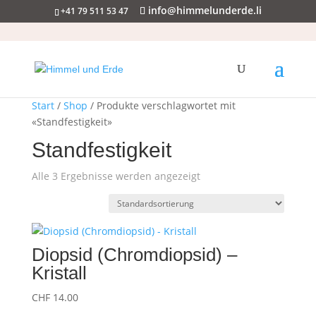
info@himmelunderde.li
+41 79 511 53 47
Start
/
Shop
/ Produkte verschlagwortet mit
«Standfestigkeit»
Standfestigkeit
Alle 3 Ergebnisse werden angezeigt
Diopsid (Chromdiopsid) –
Kristall
CHF
14.00