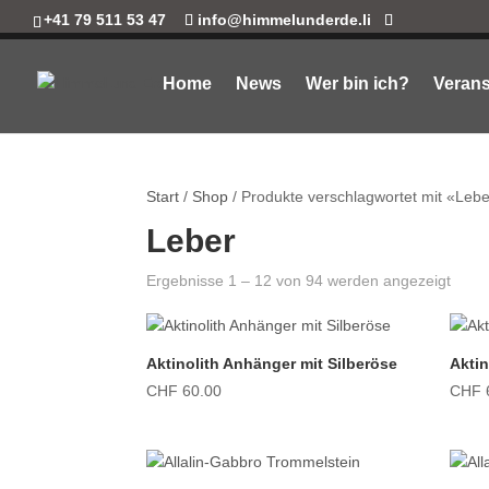
+41 79 511 53 47
info@himmelunderde.li
Home
News
Wer bin ich?
Verans
Start
/
Shop
/ Produkte verschlagwortet mit «Leb
Leber
Ergebnisse 1 – 12 von 94 werden angezeigt
Aktinolith Anhänger mit Silberöse
Aktin
CHF
60.00
CHF