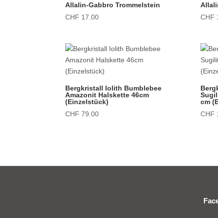
Allalin-Gabbro Trommelstein
Alla
CHF
17.00
CHF
Bergkristall Iolith Bumblebee
Bergk
Amazonit Halskette 46cm
Sugil
(Einzelstück)
cm (E
CHF
79.00
CHF
Fac