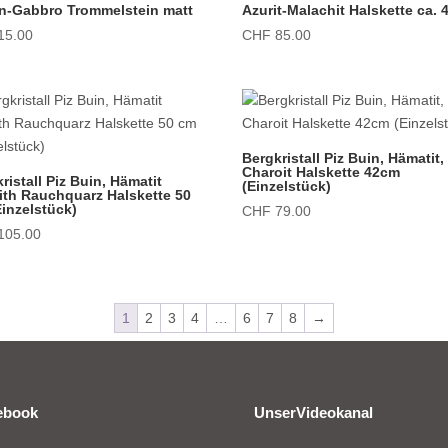
lin-Gabbro Trommelstein matt
Azurit-Malachit Halskette ca.
15.00
CHF
85.00
Bergkristall Piz Buin, Hämatit,
Charoit Halskette 42cm
ristall Piz Buin, Hämatit
(Einzelstück)
ith Rauchquarz Halskette 50
inzelstück)
CHF
79.00
105.00
1
2
3
4
…
6
7
8
→
ebook
UnserVideokanal