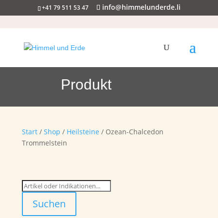
info@himmelunderde.li
+41 79 511 53 47
Produkt
Start
/
Shop
/
Heilsteine
/ Ozean-Chalcedon
Trommelstein
Suchen