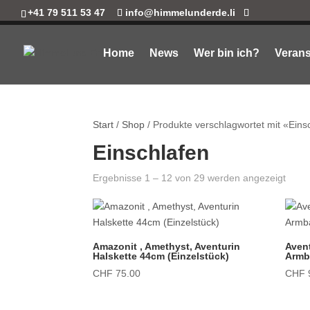
+41 79 511 53 47
info@himmelunderde.li
Home
News
Wer bin ich?
Verans
Start
/
Shop
/ Produkte verschlagwortet mit «Eins
Einschlafen
Ergebnisse 1 – 12 von 29 werden angezeigt
Amazonit , Amethyst, Aventurin
Aven
Halskette 44cm (Einzelstück)
Armb
CHF
75.00
CHF