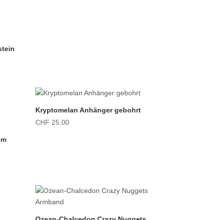
stein
Kryptomelan Anhänger gebohrt
CHF
25.00
cm
Ozean-Chalcedon Crazy Nuggets
anne: