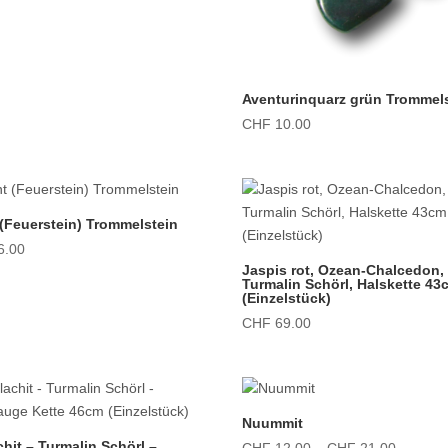
Aventurinquarz grün Trommel
CHF
10.00
 (Feuerstein) Trommelstein
6.00
Jaspis rot, Ozean-Chalcedon,
Turmalin Schörl, Halskette 43
(Einzelstück)
CHF
69.00
Nuummit
hit – Turmalin Schörl –
Preissp
CHF
12.00
–
CHF
21.00