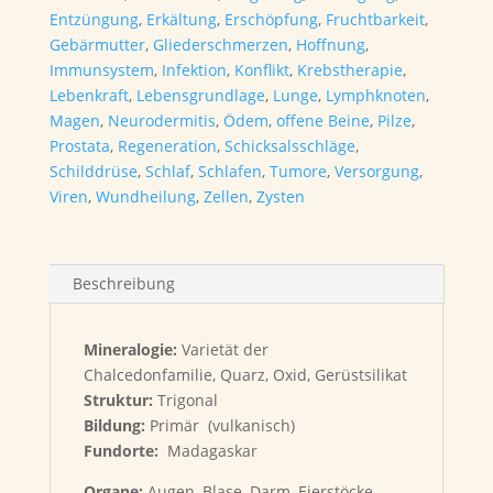
Entzüngung
,
Erkältung
,
Erschöpfung
,
Fruchtbarkeit
,
Gebärmutter
,
Gliederschmerzen
,
Hoffnung
,
Immunsystem
,
Infektion
,
Konflikt
,
Krebstherapie
,
Lebenkraft
,
Lebensgrundlage
,
Lunge
,
Lymphknoten
,
Magen
,
Neurodermitis
,
Ödem
,
offene Beine
,
Pilze
,
Prostata
,
Regeneration
,
Schicksalsschläge
,
Schilddrüse
,
Schlaf
,
Schlafen
,
Tumore
,
Versorgung
,
Viren
,
Wundheilung
,
Zellen
,
Zysten
Beschreibung
Mineralogie:
Varietät der
Chalcedonfamilie,
Quarz, Oxid, Gerüstsilikat
Struktur:
Trigonal
Bildung:
Primär (vulkanisch)
Fundorte:
Madagaskar
Organe:
Augen, Blase, Darm, Eierstöcke,