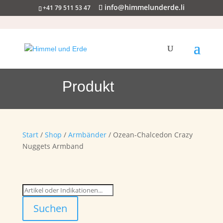
info@himmelunderde.li
+41 79 511 53 47
Produkt
Start
/
Shop
/
Armbänder
/ Ozean-Chalcedon Crazy
Nuggets Armband
Suchen