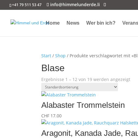
info@himmelunderde.li
+41 79 511 53 47
Home
News
Wer bin ich?
Verans
Start
/
Shop
/ Produkte verschlagwortet mit «B
Blase
Ergebnisse 1 – 12 von 19 werden angezeigt
Alabaster Trommelstein
CHF
17.00
Aragonit, Kanada Jade, Ra