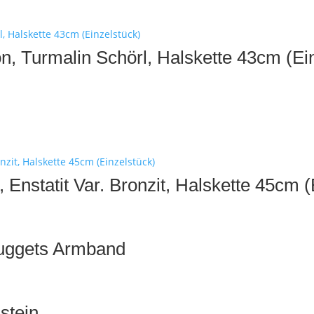
n, Turmalin Schörl, Halskette 43cm (Ei
h, Enstatit Var. Bronzit, Halskette 45cm 
uggets Armband
stein