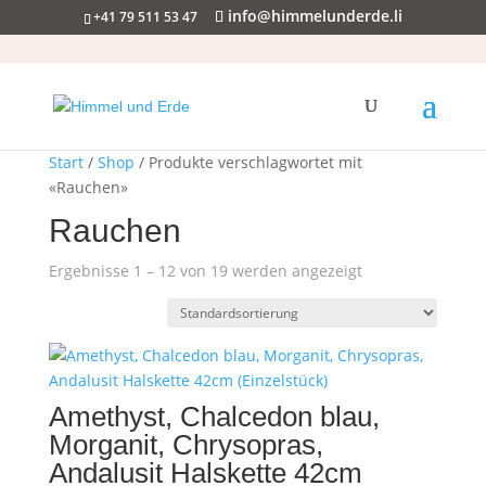
info@himmelunderde.li
+41 79 511 53 47
Start
/
Shop
/ Produkte verschlagwortet mit
«Rauchen»
Rauchen
Ergebnisse 1 – 12 von 19 werden angezeigt
Amethyst, Chalcedon blau,
Morganit, Chrysopras,
Andalusit Halskette 42cm