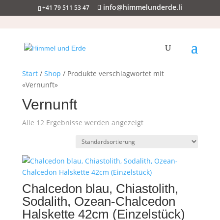
info@himmelunderde.li
+41 79 511 53 47
Start
/
Shop
/ Produkte verschlagwortet mit
«Vernunft»
Vernunft
Alle 12 Ergebnisse werden angezeigt
Chalcedon blau, Chiastolith,
Sodalith, Ozean-Chalcedon
Halskette 42cm (Einzelstück)