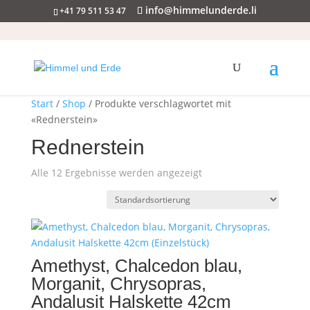
info@himmelunderde.li
+41 79 511 53 47
Start
/
Shop
/ Produkte verschlagwortet mit
«Rednerstein»
Rednerstein
Alle 12 Ergebnisse werden angezeigt
Amethyst, Chalcedon blau,
Morganit, Chrysopras,
Andalusit Halskette 42cm